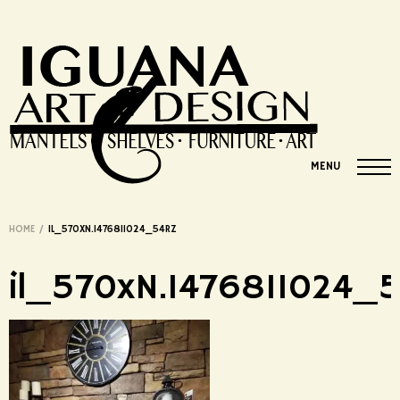
MENU
HOME
/
IL_570XN.1476811024_54RZ
il_570xN.1476811024_5